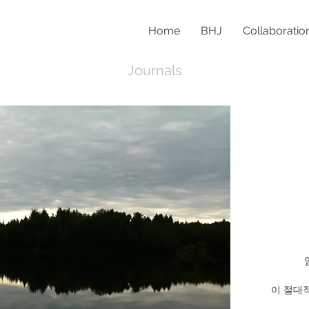
Home
BHJ
Collaboratio
Journals
이 절대