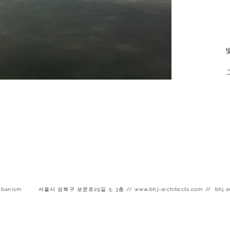
urbanism
서울시 성북구 보문로29길 5, 3층 //
www.bhj-architects.com
//
bhj.