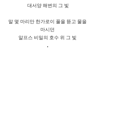
대서양 해변의 그 빛
말 몇 마리만 한가로이 풀을 뜯고 물을
마시던
알프스 비밀의 호수 위 그 빛
.
.
.
지금
현실에서 튕겨져 나온 내 눈 앞엔
과거, 현재, 미래가 모두 융합되어 동시
에 전개된다
이 초월적인 느낌을
공간 속에, 화폭 위에
담을 수 있을까?